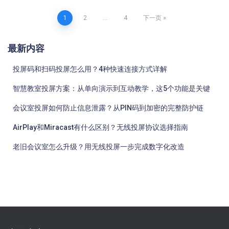
文
1
2
…
4
下一页
章
最新内容
分
投屏码和扫码投屏怎么用？4种快速连接方式详解
页
智慧教室投屏方案：从单向演示到互动教学，这5个功能是关键
会议室投屏如何防止信息泄露？从PIN码到加密的完整防护链
AirPlay和Miracast有什么区别？无线投屏协议选择指南
老旧会议室怎么升级？用无线投屏一步完成数字化改造