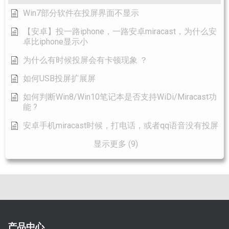
Win7部分软件在投屏界面不显示
【安卓】投一路iphone，一路安卓miracast，为什么安
卓比iphone显示小
为什么有时候投屏会有卡顿现象 ？
如何USB投屏扩展屏
如何判断Win8/Win10笔记本是否支持WiDi/Miracast功
能 ?
安卓手机miracast时候，打电话，或者qq语音没有投屏
显示更多 (9)
产品中心