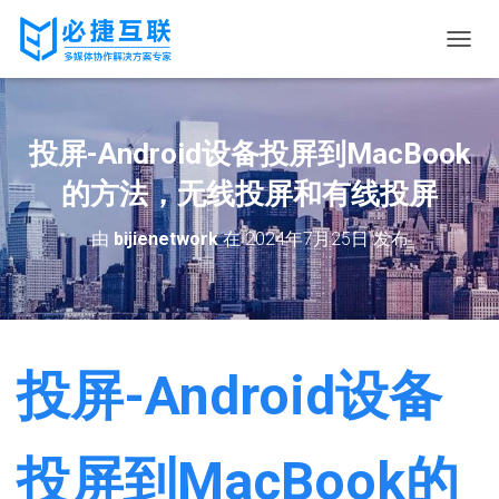
切
换
导
航
投屏-Android设备投屏到MacBook
的方法，无线投屏和有线投屏
由
bijienetwork
在
2024年7月25日
发布
投屏-Android设备
投屏到MacBook的