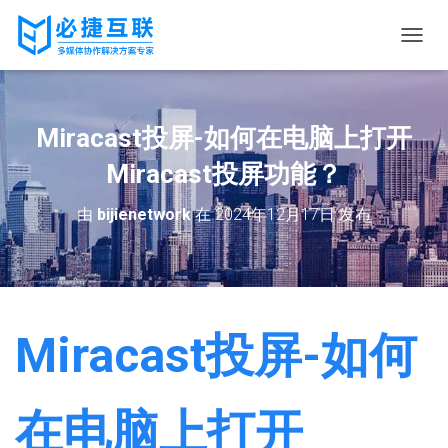
切
换
导
航
Miracast投屏-如何在电脑上打开
Miracast投屏功能？
由
bijienetwork
在
2024年12月17日
发布
Miracast投屏-如何
在电脑上打开