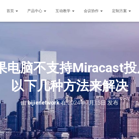
首页
产品中心
互动教学
会议协作
定制方案
-如果电脑不支持Miraca
以下几种方法来解决
由
bijienetwork
在
2024年7月15日
发布