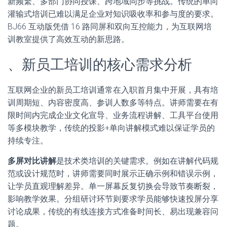
新频繁、多部门协同授课、跨地域同步等挑战。传统的单向
灌输式培训已难以满足企业对知识吸收率和参与度的要求。
BJ66 互动版凭借 16 路同屏和双向互控能力，为互联网培
训教室提供了高效互动的新思路。
、新员工培训的核心需求分析
互联网企业的新员工培训通常在入职首月集中开展，具有培
训周期短、内容密度高、参训人数多等特点。讲师需要在有
限时间内完成企业文化宣导、业务流程讲解、工具平台使用
等多模块教学，传统的投影+单向讲解模式难以保证学员的
持续专注。
多屏对比讲解
是技术类培训的关键需求。例如在讲解代码规
范或设计规范时，讲师需要同时展示正确示例和错误示例，
让学员直观理解差异。单一屏幕反复切换会导致节奏断裂，
影响教学效果。分组研讨环节则要求学员能够快速投屏分享
讨论成果，传统的有线连接方式准备时间长、易出现兼容问
题。