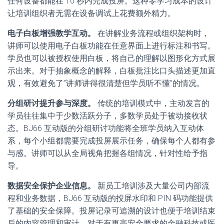
任何设备都能在 10 秒内完成投屏。这种零学习成本的设计
让培训组织者无需在设备调试上花费额外精力。
电子白板增强教学互动。
在讲解业务流程或组织架构时，
讲师可以使用电子白板功能在任意界面上进行标注和书写。
学员也可以被授权使用白板，将自己的理解以图形化方式展
示出来。对于抽象概念的解释，白板批注比口头描述更加直
观，有效避免了”讲师讲得很清楚但学员听不懂”的情况。
分组研讨提升参与深度。
传统的培训模式中，主动发言的
学员往往集中于少数活跃分子，多数学员处于被动接收状
态。BJ66 互动版的分组研讨功能将全班学员纳入互动体
系，每个小组都需要完成投屏展示任务，确保每个人都有参
与感。讲师可以从全局视角把握各组情况，针对性给予指
导。
数据安全保护企业信息。
新员工培训涉及大量公司内部流
程和业务数据，BJ66 互动版的投屏水印和 PIN 码功能提供
了基础的安全保障。投屏记录可追溯的设计也便于培训结束
后的内容管理和审计。对于有更高安全要求的金融科技或医