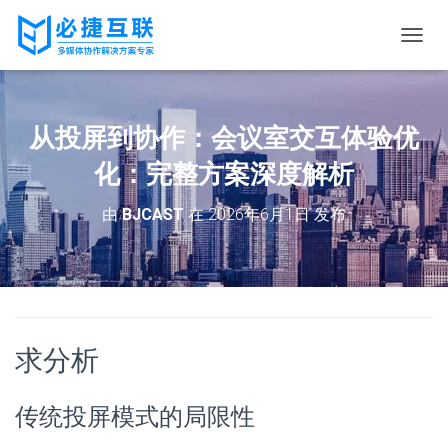
切
换
导
航
从投屏到协作：会议室交互体验优
化：完整方案深度解析
由
BJCAST
在
2026年6月1日
发布
求分析
传统投屏模式的局限性