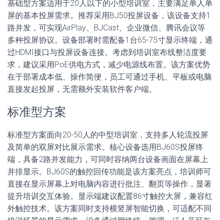
基础型方案适用于20人以下的小型培训室，主要满足单人单
屏的基本投屏需求。推荐采用BJ50投屏设备，该设备支持1
路并发，可实现AirPlay、BJCast、企业微信、腾讯会议等
多种投屏协议。设备部署时需配备1台65-75寸显示终端，通
过HDMI接口与投屏设备连接。考虑到培训室布线整洁度要
求，建议采用PoE供电方式，减少电源线布置。该方案优势
在于部署成本低、操作简便，员工可通过手机、平板或电脑
直接发起投屏，无需额外安装软件客户端。
标准型方案
标准型方案面向20-50人的中型培训室，支持多人轮流投屏
及简单的双屏对比展示需求。核心设备选用BJ60S投屏终
端，具备2路并发能力，可同时容纳两台设备画面在屏幕上
并排显示。BJ60S的触控回传功能是该方案亮点，培训师可
直接在显示屏幕上对电脑内容进行批注、翻页等操作，显著
提升培训交互体验。显示端建议配置86寸触控大屏，兼容红
外触控技术。该方案同时支持横竖屏智能切换，可适配不同