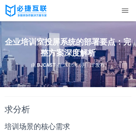
切
换
导
航
企业培训室投屏系统的部署要点：完
整方案深度解析
由
BJCAST
在
2026年6月1日
发布
求分析
培训场景的核心需求