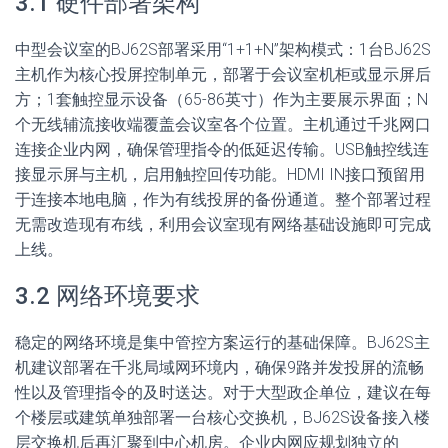
3.1 硬件部署架构
中型会议室的BJ62S部署采用“1+1+N”架构模式：1台BJ62S
主机作为核心投屏控制单元，部署于会议室机柜或显示屏后
方；1套触控显示设备（65-86英寸）作为主要展示界面；N
个无线辅流接收端覆盖会议室各个位置。主机通过千兆网口
连接企业内网，确保管理指令的低延迟传输。USB触控线连
接显示屏与主机，启用触控回传功能。HDMI IN接口预留用
于连接本地电脑，作为有线投屏的备份通道。整个部署过程
无需改造现有布线，利用会议室现有网络基础设施即可完成
上线。
3.2 网络环境要求
稳定的网络环境是集中管控方案运行的基础保障。BJ62S主
机建议部署在千兆局域网环境内，确保9路并发投屏的流畅
性以及管理指令的及时送达。对于大型政企单位，建议在每
个楼层或建筑单独部署一台核心交换机，BJ62S设备接入楼
层交换机后再汇聚到中心机房。企业内网应规划独立的