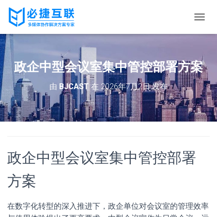
切
换
导
航
政企中型会议室集中管控部署方案
由
BJCAST
在
2026年7月2日
发布
政企中型会议室集中管控部署
方案
在数字化转型的深入推进下，政企单位对会议室的管理效率