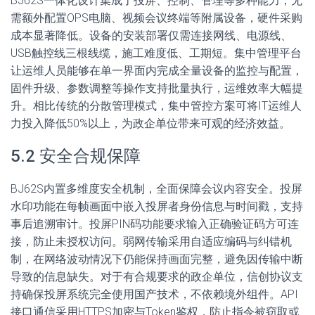
BJ62S一体化设计集成了投屏、控制、管理等多种能力，无
需额外配置OPS电脑、视频会议终端等附属设备，硬件采购
成本显著降低。设备的安装部署仅需连接网线、电源线、
USB触控线三根线缆，施工难度低、工期短。集中管理平台
让运维人员能够在单一界面内完成全量设备的监控与配置，
固件升级、参数调整等操作支持批量执行，运维效率大幅提
升。相比传统的分散管理模式，集中管控方案可将IT运维人
力投入降低50%以上，为政企单位带来可观的经济效益。
5.2 安全合规保障
BJ62S内置多维度安全机制，全面保障会议内容安全。投屏
水印功能在每帧画面中嵌入投屏者身份信息与时间戳，支持
事后追溯审计。投屏PIN码功能要求输入正确验证码方可连
接，防止未授权访问。弱网传输采用自适应编码与纠错机
制，在网络波动情况下仍能保持画面完整，避免因传输中断
导致的信息缺失。对于有合规要求的政企单位，信创协议支
持确保投屏系统完全使用国产技术，不依赖境外组件。API
接口通信采用HTTPS加密与Token鉴权，防止指令被窃取或