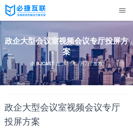
切
换
导
航
政企大型会议室视频会议专厅投屏方
案
由
BJCAST
在
2026年7月2日
发布
政企大型会议室视频会议专厅
投屏方案