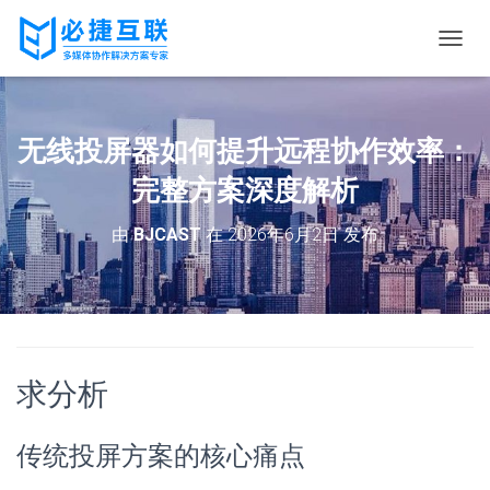
切
换
导
航
无线投屏器如何提升远程协作效率：
完整方案深度解析
由
BJCAST
在
2026年6月2日
发布
求分析
传统投屏方案的核心痛点