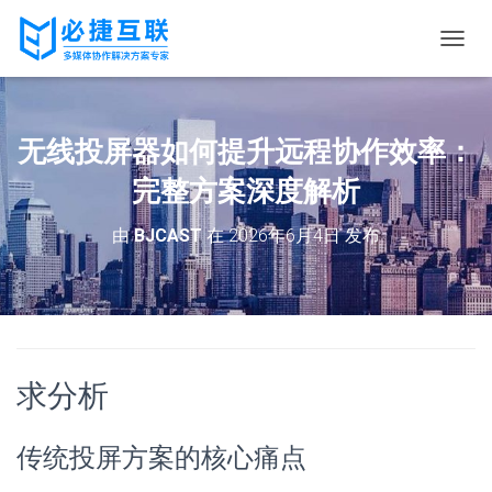
切
换
导
航
无线投屏器如何提升远程协作效率：
完整方案深度解析
由
BJCAST
在
2026年6月4日
发布
求分析
传统投屏方案的核心痛点