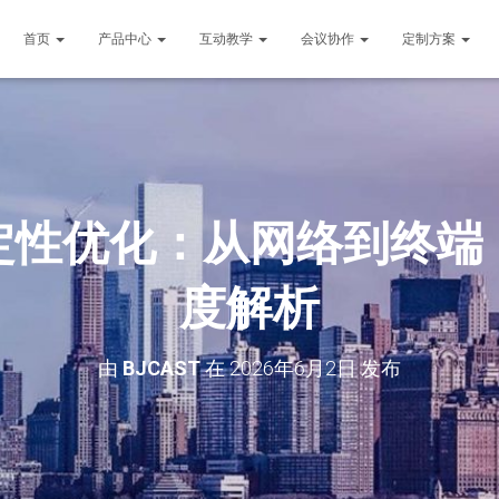
首页
产品中心
互动教学
会议协作
定制方案
定性优化：从网络到终端
度解析
由
BJCAST
在
2026年6月2日
发布