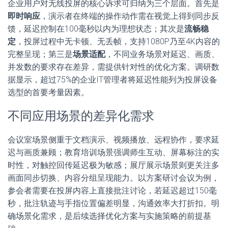
企业用户对无线投屏的核心诉求可归纳为三个层面。首先是
即时响应
，演示者在终端的操作动作需在视觉上得到同步反
馈，延迟控制在100毫秒以内为理想状态；其次是
流畅稳
定
，投屏过程中无卡顿、无丢帧，支持1080P乃至4K内容的
完整呈现；第三是
场景适配
，不同业务场景对延迟、画质、
并发数的要求存在差异，需提供针对性的优化方案。调研数
据显示，超过75%的企业IT管理者将延迟性能列为投屏设备
选型的首要考量因素。
不同应用场景的差异化需求
会议室场景侧重于文档演示、视频播放、远程协作，要求延
迟与画质兼顾；教育培训场景强调师生互动、屏幕标注的实
时性，对触控回传延迟极为敏感；展厅展示场景则更关注多
画面同步切换、内容分组呈现能力。以方案研讨会议为例，
参会者需要在投屏内容上直接批注讨论，若延迟超过150毫
秒，批注轨迹与手指位置偏差明显，沟通效率大打折扣。明
确场景化需求，是后续选择优化方案与实施策略的前提基