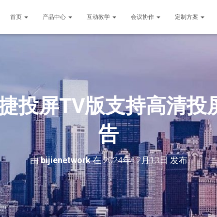
首页
产品中心
互动教学
会议协作
定制方案
必捷投屏TV版支持高清投
告
由
bijienetwork
在
2024年12月13日
发布