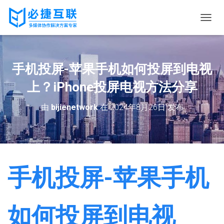
切
换
导
航
手机投屏-苹果手机如何投屏到电视
上？iPhone投屏电视方法分享
由
bijienetwork
在
2024年8月26日
发布
手机投屏-苹果手机
如何投屏到电视