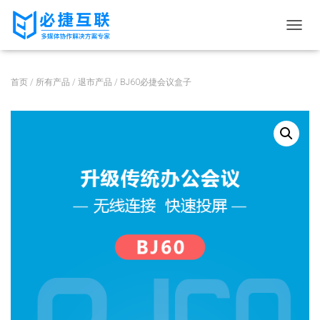
切
换
导
航
首页
/
所有产品
/
退市产品
/ BJ60必捷会议盒子