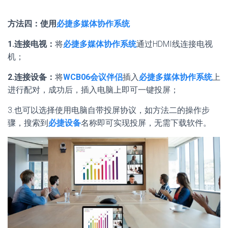
方法四：使用
必捷多媒体协作系统
1.连接电视：
将
必捷多媒体协作系统
通过HDMI线连接电视
机；
2.连接设备：
将
WCB06会议伴侣
插入
必捷多媒体协作系统
上
进行配对，成功后，插入电脑上即可一键投屏；
3.也可以选择使用电脑自带投屏协议，如方法二的操作步
骤，搜索到
必捷设备
名称即可实现投屏，无需下载软件。