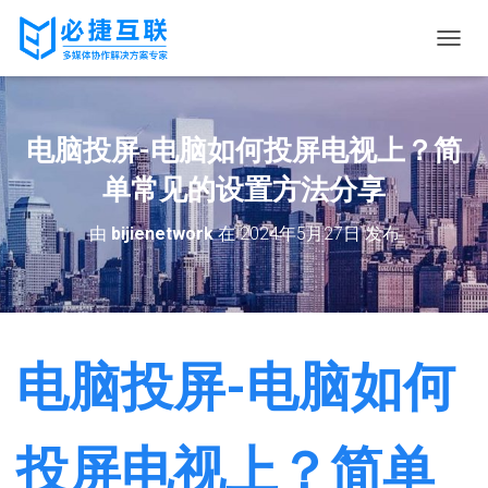
切
换
导
航
电脑投屏-电脑如何投屏电视上？简
单常见的设置方法分享
由
bijienetwork
在
2024年5月27日
发布
电脑投屏-电脑如何
投屏电视上？简单