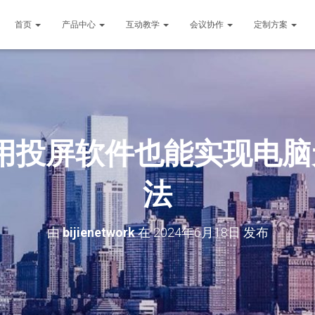
首页
产品中心
互动教学
会议协作
定制方案
用投屏软件也能实现电
法
由
bijienetwork
在
2024年6月18日
发布