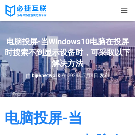
切
换
导
航
电脑投屏-当Windows10电脑在投屏
时搜索不到显示设备时，可采取以下
解决方法
由
bijienetwork
在
2024年7月4日
发布
电脑投屏-当