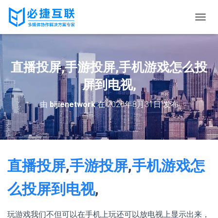
切
换
导
航
直播投屏,手游投屏,手机游戏怎么投
屏到电视,
由
bijienetwork
在
2020年8月31日
发布
直播投屏
,
手游投屏
,
手机游戏怎
么投屏到电视
,
玩游戏我们不但可以在手机上玩还可以放电视上显示出来，