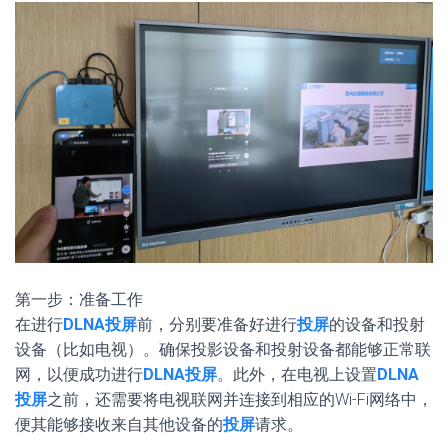
第一步：准备工作
在进行
DLNA投屏
前，分别要准备好进行
投屏
的设备和投射
设备（比如电视）。确保投影设备和投射设备都能够正常联
网，以便成功进行
DLNA投屏
。此外，在电视上设置
DLNA
投屏
之前，还需要将电视联网并连接到相应的Wi-Fi网络中，
便其能够接收来自其他设备的
投屏
请求。