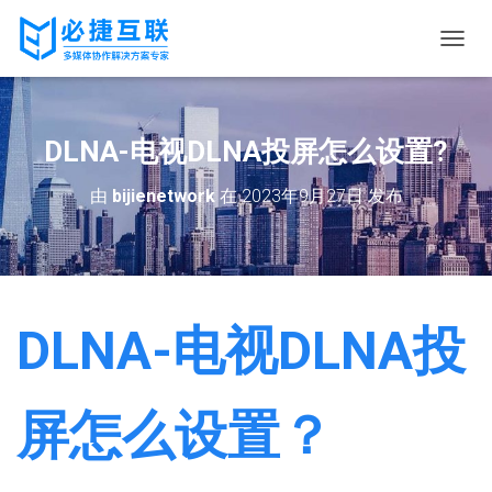
切
换
导
航
DLNA-电视DLNA投屏怎么设置?
由
bijienetwork
在
2023年9月27日
发布
DLNA-电视DLNA投
屏怎么设置？