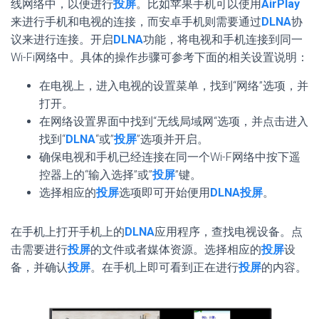
线网络中，以便进行
投屏
。比如苹果手机可以使用
AirPlay
来进行手机和电视的连接，而安卓手机则需要通过
DLNA
协
议来进行连接。开启
DLNA
功能，将电视和手机连接到同一
Wi-Fi网络中。具体的操作步骤可参考下面的相关设置说明：
在电视上，进入电视的设置菜单，找到“网络”选项，并
打开。
在网络设置界面中找到“无线局域网“选项，并点击进入
找到“
DLNA
“或”
投屏
”选项并开启。
确保电视和手机已经连接在同一个Wi-F网络中按下遥
控器上的“输入选择”或”
投屏
”键。
选择相应的
投屏
选项即可开始便用
DLNA投屏
。
在手机上打开手机上的
DLNA
应用程序，查找电视设备。点
击需要进行
投屏
的文件或者媒体资源。选择相应的
投屏
设
备，并确认
投屏
。在手机上即可看到正在进行
投屏
的内容。