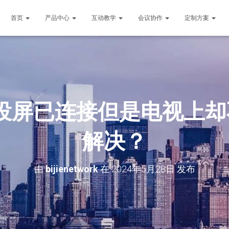
首页
产品中心
互动教学
会议协作
定制方案
投屏已连接但是电视上
解决？
由
bijienetwork
在
2024年5月28日
发布