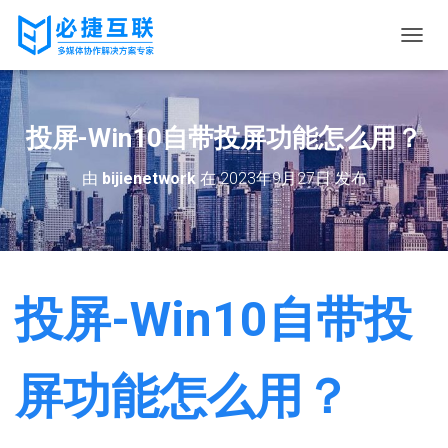
切
换
导
航
投屏-Win10自带投屏功能怎么用？
由
bijienetwork
在
2023年9月27日
发布
投屏-Win10自带投
屏功能怎么用？