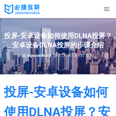
切
换
导
航
投屏-安卓设备如何使用DLNA投屏？
安卓设备DLNA投屏的步骤介绍
由
bijienetwork
在
2024年5月8日
发布
投屏-安卓设备如何
使用DLNA投屏？安