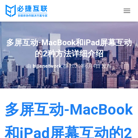
切
换
导
航
多屏互动-MacBook和iPad屏幕互动
的2种方法详细介绍
由
bijienetwork
在
2024年6月4日
发布
多屏互动-MacBook
和iPad屏幕互动的2