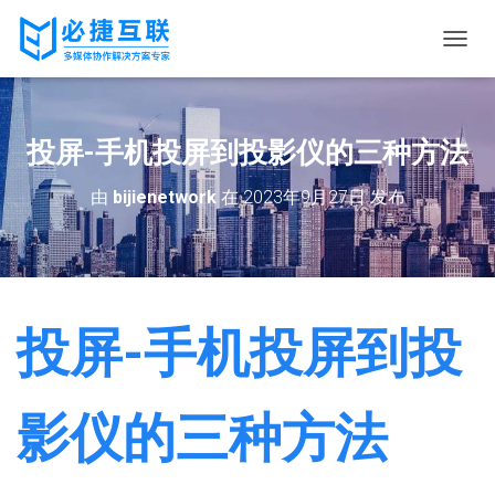
切
换
导
航
投屏-手机投屏到投影仪的三种方法
由
bijienetwork
在
2023年9月27日
发布
投屏-手机投屏到投
影仪的三种方法