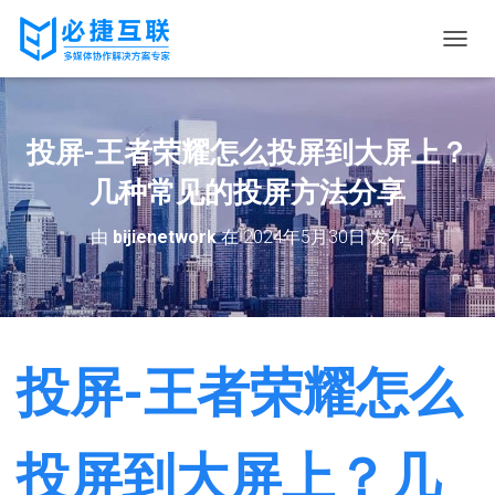
切
换
导
航
投屏-王者荣耀怎么投屏到大屏上？
几种常见的投屏方法分享
由
bijienetwork
在
2024年5月30日
发布
投屏-王者荣耀怎么
投屏到大屏上？几