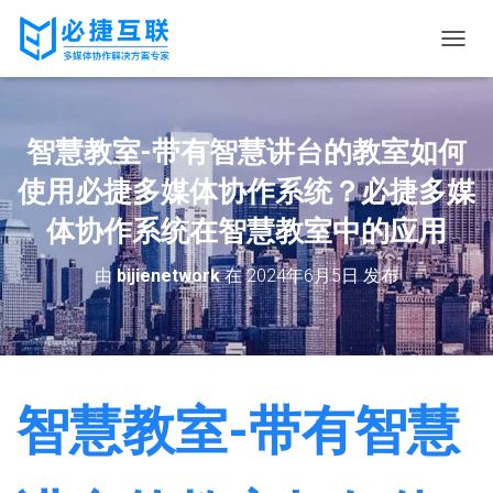
切
换
导
航
智慧教室-带有智慧讲台的教室如何
使用必捷多媒体协作系统？必捷多媒
体协作系统在智慧教室中的应用
由
bijienetwork
在
2024年6月5日
发布
智慧教室-带有智慧