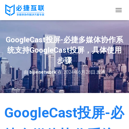
切
换
导
航
GoogleCast投屏-必捷多媒体协作系
统支持GoogleCast投屏，具体使用
步骤
由
bijienetwork
在
2024年6月28日
发布
GoogleCast投屏-必