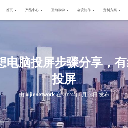
首页
产品中心
互动教学
会议协作
定制方案
想电脑投屏步骤分享，
投屏
由
bijienetwork
在
2024年6月24日
发布