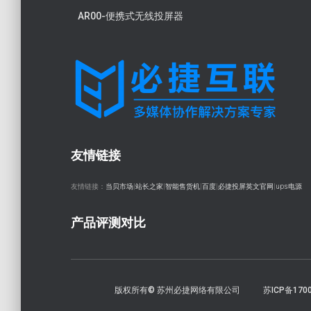
AR00-便携式无线投屏器
友情链接
友情链接：
当贝市场
|
站长之家
|
智能售货机
|
百度
|
必捷投屏英文官网
|
ups电源
产品评测对比
版权所有© 苏州必捷网络有限公司
苏ICP备170