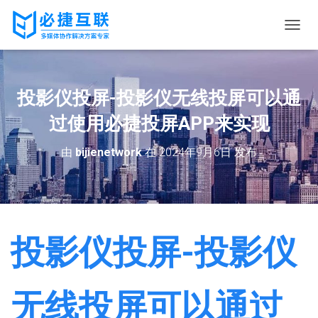
切
换
导
航
投影仪投屏-投影仪无线投屏可以通
过使用必捷投屏APP来实现
由
bijienetwork
在
2024年9月6日
发布
投影仪投屏-投影仪
无线投屏可以通过