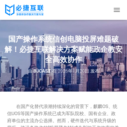
切
换
导
航
国产操作系统信创电脑投屏难题破
解！必捷互联解决方案赋能政企教安
全高效协作
由
BJCAST
在
2026年1月20日
发布
在国产化替代浪潮持续深化的背景下，麒麟OS、统
信UOS等国产操作系统已成为军队院校、国有企业、政
府单位的主流办公选择。然而，硬件迭代与系统升级的