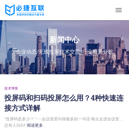
切
换
导
航
新闻中心
企业动态/无线投屏技术交流/行业前景分析
技术博客
投屏码和扫码投屏怎么用？4种快速连
接方式详解
“投屏码是多少？”——会议室里问得最多的一句话 每次走进会议室，
总有人问&#
阅读更多…