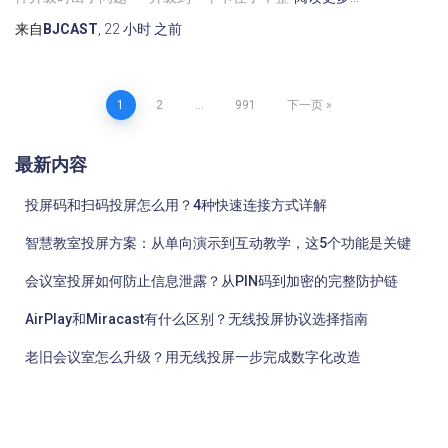
来自
BJCAST
,
22 小时
之前
文
1
2
…
991
下一页
章
最新内容
分
投屏码和扫码投屏怎么用？4种快速连接方式详解
页
智慧教室投屏方案：从单向演示到互动教学，这5个功能是关键
会议室投屏如何防止信息泄露？从PIN码到加密的完整防护链
AirPlay和Miracast有什么区别？无线投屏协议选择指南
老旧会议室怎么升级？用无线投屏一步完成数字化改造