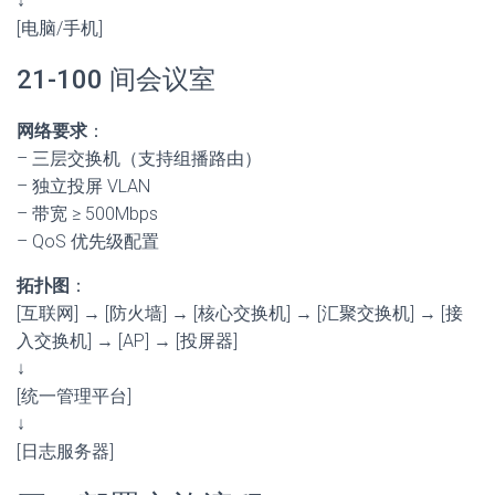
↓
[电脑/手机]
21-100 间会议室
网络要求
：
– 三层交换机（支持组播路由）
– 独立投屏 VLAN
– 带宽 ≥ 500Mbps
– QoS 优先级配置
拓扑图
：
[互联网] → [防火墙] → [核心交换机] → [汇聚交换机] → [接
入交换机] → [AP] → [投屏器]
↓
[统一管理平台]
↓
[日志服务器]