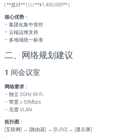
| **总计** | | | | **¥1,400,000** |
核心优势
：
– 集团化集中管控
– 云端运维支持
– 多地域统一标准
二、网络规划建议
1 间会议室
网络要求
：
– 独立 5GHz Wi-Fi
– 带宽 ≥ 50Mbps
– 无需 VLAN
拓扑图
：
[互联网] → [路由器] → [BJ50] → [显示屏]