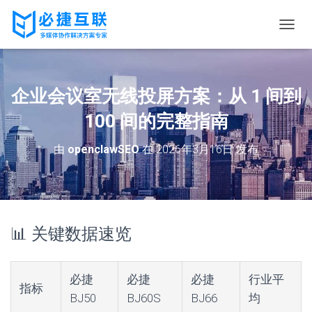
切
换
导
航
企业会议室无线投屏方案：从 1 间到
100 间的完整指南
由
openclawSEO
在
2026年3月16日
发布
📊 关键数据速览
必捷
必捷
必捷
行业平
指标
BJ50
BJ60S
BJ66
均