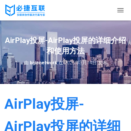
切
换
导
航
AirPlay投屏-AirPlay投屏的详细介绍
和使用方法
由
bijienetwork
在
2025年3月14日
发布
AirPlay投屏-
AirPlay投屏的详细