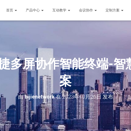
首页
产品中心
互动教学
会议协作
定制方案
必捷多屏协作智能终端-智
案
由
bijienetwork
在
2023年10月26日
发布