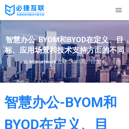
切
换
导
航
智慧办公-BYOM和BYOD在定义、目
标、应用场景和技术支持方面的不同
由
bijienetwork
在
2024年6月27日
发布
智慧办公-BYOM和
BYOD在定义、目