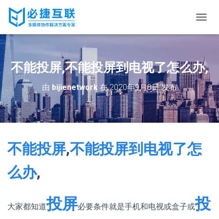
切
换
导
航
不能投屏,不能投屏到电视了怎么办,
由
bijienetwork
在
2020年9月8日
发布
不能投屏
,
不能投屏到电视了怎
么办
,
投屏
投
大家都知道
必要条件就是手机和电视或盒子或