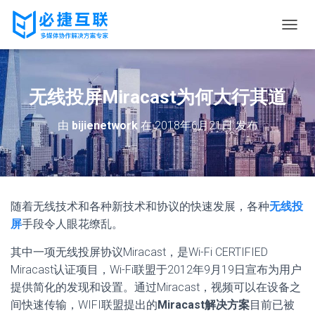
切
换
导
航
无线投屏Miracast为何大行其道
由
bijienetwork
在
2018年6月21日
发布
随着无线技术和各种新技术和协议的快速发展，各种
无线投
屏
手段令人眼花缭乱。
其中一项无线投屏协议Miracast，是Wi-Fi CERTIFIED
Miracast认证项目，Wi-Fi联盟于2012年9月19日宣布为用户
提供简化的发现和设置。通过Miracast，视频可以在设备之
间快速传输，WIFI联盟提出的
Miracast解决方案
目前已被