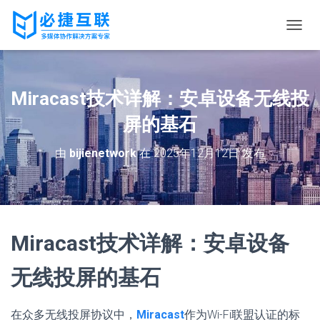
切
换
导
航
Miracast技术详解：安卓设备无线投
屏的基石
由
bijienetwork
在
2025年12月12日
发布
Miracast技术详解：安卓设备
无线投屏的基石
在众多无线投屏协议中，
Miracast
作为Wi-Fi联盟认证的标