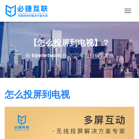
切
换
导
航
【怎么投屏到电视】？
由
bijienetwork
在
2020年8月10日
发布
怎么投屏到电视