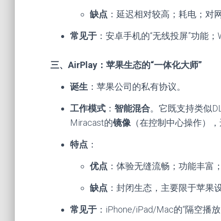
缺点
：延迟相对较高；耗电；对
常见于
：安卓手机的“无线投屏”功能；W
三、AirPlay：苹果生态的“一体化大师”
诞生
：苹果公司的私有协议。
工作模式
：
智能混合
。它既支持类似DL
Miracast的
镜像
（在控制中心操作），
特点
：
优点
：体验无缝流畅；功能丰富
缺点
：封闭生态，主要限于苹果
常见于
：iPhone/iPad/Mac的“隔空