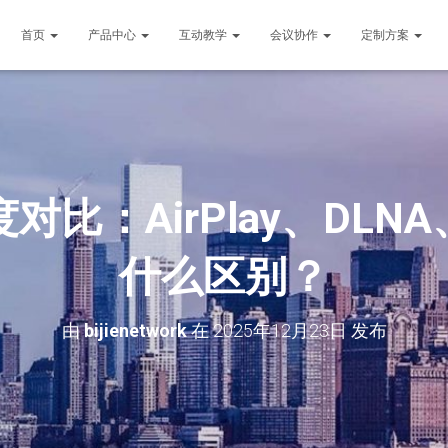
首页
产品中心
互动教学
会议协作
定制方案
比：AirPlay、DLNA、M
什么区别？
由
bijienetwork
在
2025年12月23日
发布