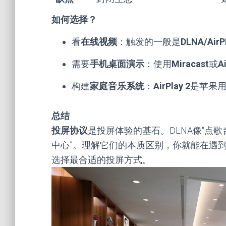
如何选择？
看
在线视频
：触发的一般是
DLNA/Air
需要
手机桌面演示
：使用
Miracast
或
A
构建
家庭音乐系统
：
AirPlay 2
是苹果
总结
投屏协议
是投屏体验的基石。DLNA像“点歌台”，
中心”。理解它们的本质区别，你就能在遇
选择最合适的投屏方式。