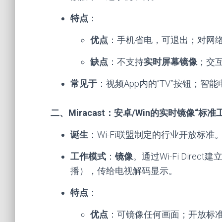
特点
：
优点
：手机省电，可退出；对网
缺点
：不支持
实时屏幕镜像
；交
常见于
：视频App内的“TV”按钮；智
二、Miracast：安卓/Win的实时镜像“标准工
诞生
：Wi-Fi联盟制定的行业开放标准
工作模式
：
镜像
。通过Wi-Fi Dir
播），传给电视解码显示。
特点
：
优点
：可镜像任何画面；开放标