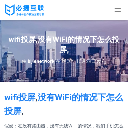
切
换
导
航
wifi投屏,没有WiFi的情况下怎么投
屏,
由
bijienetwork
在
2020年10月29日
发布
wifi投屏
,
没有WiFi的情况下怎么
投屏
,
假设：在没有路由器，没有无线WIFI的情况，我们手机怎么