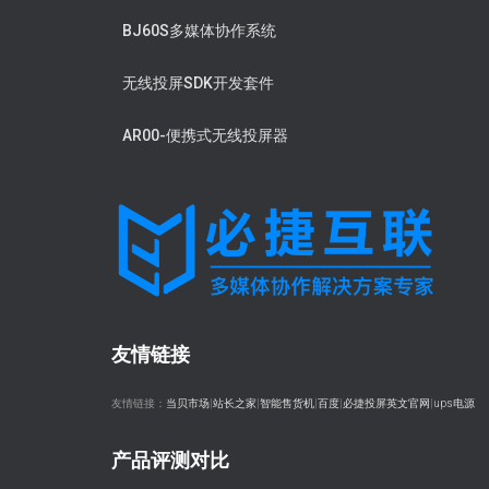
BJ60S多媒体协作系统
无线投屏SDK开发套件
AR00-便携式无线投屏器
友情链接
友情链接：
当贝市场
|
站长之家
|
智能售货机
|
百度
|
必捷投屏英文官网
|
ups电源
产品评测对比