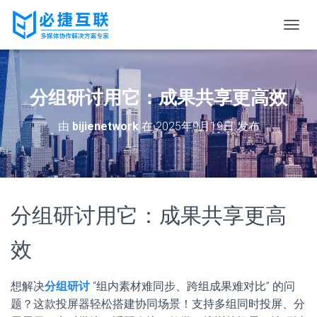
切
换
导
航
分组研讨用它：成果共享更高效
由
bijienetwork
在
2025年9月19日
发布
分组研讨用它：成果共享更高
效
想解决
分组研讨
“组内素材难同步、跨组成果难对比” 的问
题？这款投屏器轻松搭建协同场景！支持多组同时投屏、分