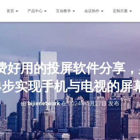
首页
产品中心
互动教学
会议协作
定制方案
费好用的投屏软件分享
4步实现手机与电视的屏
由
bijienetwork
在
2024年5月27日
发布