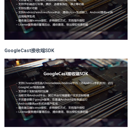
GoogleCast接收端SDK