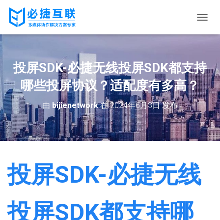
切
换
导
航
投屏SDK-必捷无线投屏SDK都支持
哪些投屏协议？适配度有多高？
由
bijienetwork
在
2024年6月3日
发布
投屏SDK-必捷无线
投屏SDK都支持哪