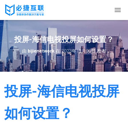
切
换
导
航
投屏-海信电视投屏如何设置？
由
bijienetwork
在
2023年10月20日
发布
投屏-海信电视投屏
如何设置？